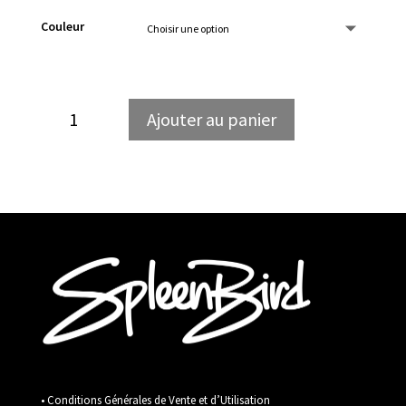
Couleur
quantité
Ajouter au panier
de
Miki
Beanie
• Conditions Générales de Vente et d’Utilisation