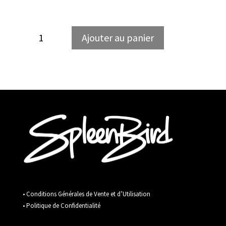
quantité
Ajouter au panier
de
Trash
Panda
• Conditions Générales de Vente et d’Utilisation
• Politique de Confidentialité